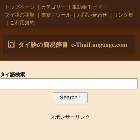
トップページ
｜
カテゴリー
｜
単語帳モード
｜
タイ語の語順
｜
書籍／ツール
｜
お問い合わせ
｜
リンク集
｜
ご利用規約
e-ThaiLanguage.com
タイ語の簡易辞書
タイ語検索
スポンサーリンク