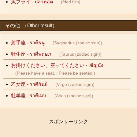
魚フライ - ปลาทอด
(fried fish)
その他 （Other result）
射手座 - ราศีธนู
(Sagittarius (zodiac sign))
牡牛座 - ราศีพฤษภ
(Taurus (zodiac sign))
お掛けください、座ってください - เชิญนั่ง
(Please have a seat. ; Please be seated.)
乙女座 - ราศีกันย์
(Virgo (zodiac sign))
牡羊座 - ราศีเมษ
(Aries (zodiac sign))
スポンサーリンク