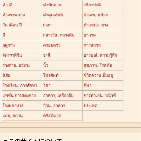
คำวลี
คำทักทาย
กริยาปกติ
คำสรรพนาม
คำคุณศัพท์
ตัวเลข, หน่วย
วัน เดือน ปี
เวลา
ตำแหน่ง, ทาง
สี
กลางวัน, กลางคืน
อากาศ
ฤดูกาล
ครอบครัว
การสมรส
จักรราศีจีน
ราศี
อารมณ์, ความรู้สึก
ร่างกาย, อวัยวะ
นิ้ว
สุขภาพ, โรคภัย
นิสัย
โทรศัพท์
ชีวิตความเป็นอยู่
โรงเรียน, การศึกษา
วิชา
กีฬา
แฟชั่น การแต่งกาย
อาหาร, เครื่องดื่ม
การทำงาน, หน้าที่
โรงพยาบาล
บ้าน, อาคาร
ประเทศ
แถบ, สถาน
คริสต์มาส