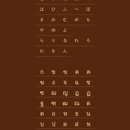
は
ひ
ふ
へ
ほ
ま
み
む
め
も
や
ゆ
よ
ら
り
る
れ
ろ
わ
を
ん
ก
ข
ฃ
ค
ฅ
ฆ
ง
จ
ฉ
ช
ซ
ฌ
ญ
ฎ
ฏ
ฐ
ฑ
ฒ
ณ
ด
ต
ถ
ท
ธ
น
บ
ป
ผ
ฝ
พ