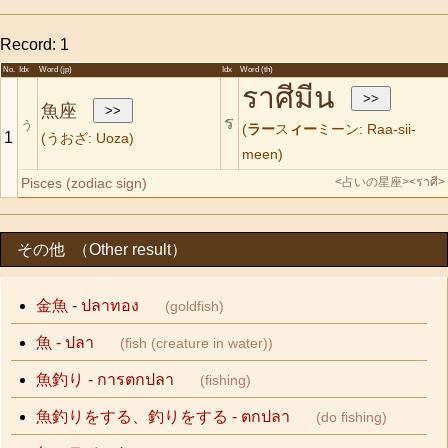
Record: 1
No.
Idx
Word (jp)
Idx
Word (th)
ราศีมีน
魚座
ร
う
(
ラー
ス
ィー
ミーン: Raa-sii-
1
(うおざ: Uoza)
meen)
Pisces (zodiac sign)
<占いの星座>
<ราศี>
その他 （Other result）
金魚 - ปลาทอง
(goldfish)
魚 - ปลา
(fish (creature in water))
魚釣り - การตกปลา
(fishing)
魚釣りをする、釣りをする - ตกปลา
(do fishing)