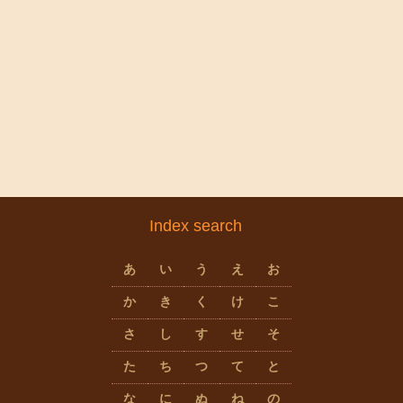
Index search
あ
い
う
え
お
か
き
く
け
こ
さ
し
す
せ
そ
た
ち
つ
て
と
な
に
ぬ
ね
の