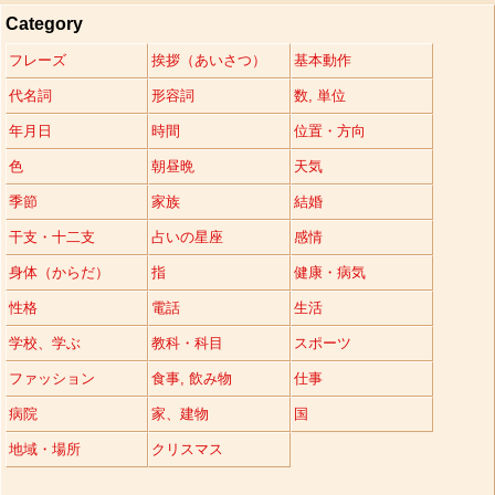
Category
フレーズ
挨拶（あいさつ）
基本動作
代名詞
形容詞
数, 単位
年月日
時間
位置・方向
色
朝昼晩
天気
季節
家族
結婚
干支・十二支
占いの星座
感情
身体（からだ）
指
健康・病気
性格
電話
生活
学校、学ぶ
教科・科目
スポーツ
ファッション
食事, 飲み物
仕事
病院
家、建物
国
地域・場所
クリスマス