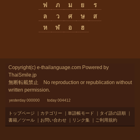
ฟ
ภ
ม
ย
ร
ล
ว
ศ
ษ
ส
ห
ฬ
อ
ฮ
Copyright(c) e-thailanguage.com
Powered by
ThaiSmile.jp
無断転載禁止 No reproduction or republication without
written permission.
yesterday 000000 today 004412
トップページ
｜
カテゴリー
｜
単語帳モード
｜
タイ語の語順
｜
書籍／ツール
｜
お問い合わせ
｜
リンク集
｜
ご利用規約