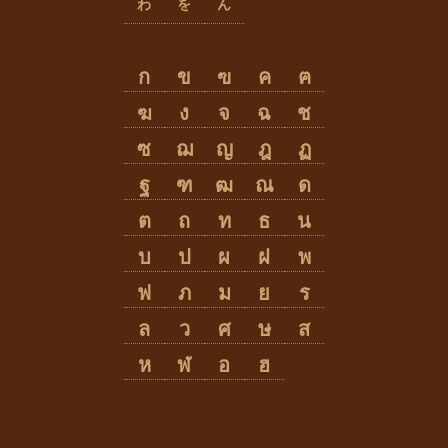
わ
を
ん
ก
ข
ฃ
ค
ฅ
ฆ
ง
จ
ฉ
ช
ซ
ฌ
ญ
ฎ
ฏ
ฐ
ฑ
ฒ
ณ
ด
ต
ถ
ท
ธ
น
บ
ป
ผ
ฝ
พ
ฟ
ภ
ม
ย
ร
ล
ว
ศ
ษ
ส
ห
ฬ
อ
ฮ