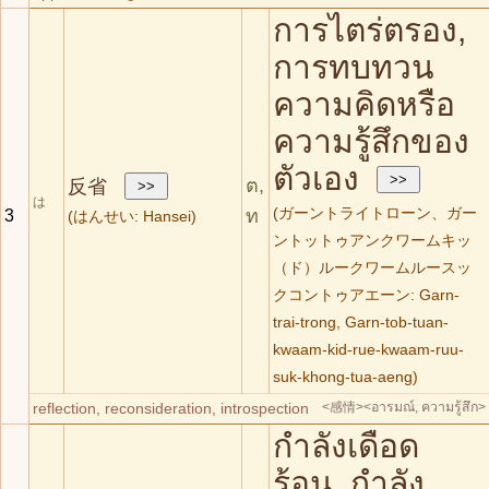
การไตร่ตรอง,
การทบทวน
ความคิดหรือ
ความรู้สึกของ
ตัวเอง
ต,
反省
は
ท
(ガーントライトローン、ガー
3
(はんせい: Hansei)
ントットゥアンクワームキッ
（ド）ルークワームルースッ
クコントゥアエーン: Garn-
trai-trong, Garn-tob-tuan-
kwaam-kid-rue-kwaam-ruu-
suk-khong-tua-aeng)
reflection, reconsideration, introspection
<感情>
<อารมณ์, ความรู้สึก>
กำลังเดือด
ร้อน, กำลัง