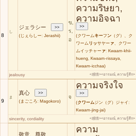
ความริษยา,
ความอิจฉา
ข,
ジェラシー
ร,
し
8
(じぇらしー: Jerashii)
(クワーム
キー
フ
ン
（グ）、ク
อ
ワーム
リッ
サヤー
ァ
、クワー
ムイッチャー
ァ
: Kwaam-khii-
hueng, Kwaam-rissaya,
Kwaam-icchaa)
jealousy
<感情>
<อารมณ์, ความรู้สึก>
ความจริงใจ
真心
จ
ま
9
(まごころ: Magokoro)
(
クワーム
ジン（グ）ジャイ:
Kwaam-jing-jai)
sincerity, cordiality
<感情>
<อารมณ์, ความรู้สึก>
ความ
敬意、尊敬