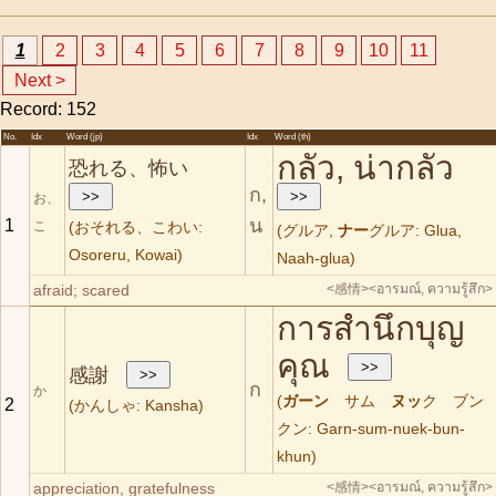
1
2
3
4
5
6
7
8
9
10
11
Next >
Record: 152
No.
Idx
Word (jp)
Idx
Word (th)
กลัว, น่ากลัว
恐れる、怖い
ก,
お、
น
1
こ
(おそれる、こわい:
(グルア,
ナー
グルア: Glua,
Osoreru, Kowai)
Naah-glua)
afraid; scared
<感情>
<อารมณ์, ความรู้สึก>
การสำนึกบุญ
คุณ
感謝
ก
か
(
ガーン
サム
ヌッ
ク ブン
2
(かんしゃ: Kansha)
クン: Garn-sum-nuek-bun-
khun)
appreciation, gratefulness
<感情>
<อารมณ์, ความรู้สึก>