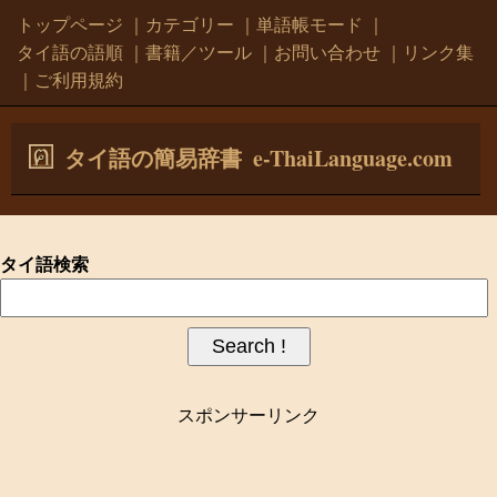
トップページ
｜
カテゴリー
｜
単語帳モード
｜
タイ語の語順
｜
書籍／ツール
｜
お問い合わせ
｜
リンク集
｜
ご利用規約
e-ThaiLanguage.com
タイ語の簡易辞書
タイ語検索
スポンサーリンク