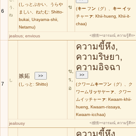
(しっとぶかい、うらや
ข
う、
(
キー
フ
ン
（グ）、
キー
イッ
6
ましい、ねたむ: Shitto-
ね
チャー
ァ
: Khii-hueng, Khii-it-
bukai, Urayama-shii,
chaa)
Netamu)
jealous; envious
<感情>
<อารมณ์, ความรู้สึก>
ความขี้หึง,
ความริษยา,
ความอิจฉา
ข,
嫉妬
ร,
し
7
(しっと: Shitto)
(クワーム
キー
フ
ン
（グ）、ク
อ
ワーム
リッ
サヤー
ァ
、クワー
ムイッチャー
ァ
: Kwaam-khii-
hueng, Kwaam-rissaya,
Kwaam-icchaa)
jealousy
<感情>
<อารมณ์, ความรู้สึก>
ความขี้หึง,