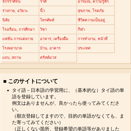
จักรราศีจีน
ราศี
อารมณ์, ความรู้สึก
ร่างกาย, อวัยวะ
นิ้ว
สุขภาพ, โรคภัย
นิสัย
โทรศัพท์
ชีวิตความเป็นอยู่
โรงเรียน, การศึกษา
วิชา
กีฬา
แฟชั่น การแต่งกาย
อาหาร, เครื่องดื่ม
การทำงาน, หน้าที่
โรงพยาบาล
บ้าน, อาคาร
ประเทศ
แถบ, สถาน
คริสต์มาส
■ このサイトについて
タイ語－日本語の学習用に、（基本的な）タイ語の単
語を登録しています。
例文はありませんが、良かったら使ってみてくださ
い。
（順次登録してますので、目的の単語がなくても、ま
た寄ってみてください）
（正しくない箇所、登録希望の単語等がありました