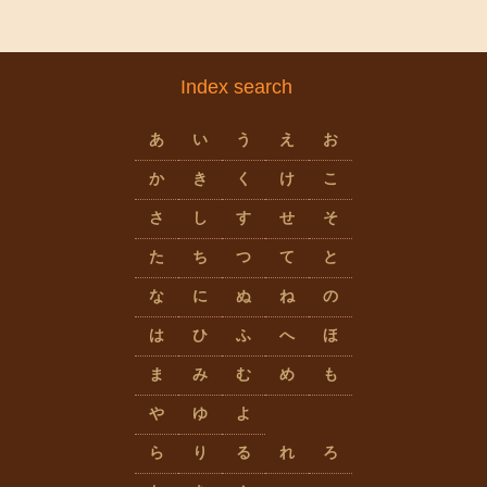
Index search
あ
い
う
え
お
か
き
く
け
こ
さ
し
す
せ
そ
た
ち
つ
て
と
な
に
ぬ
ね
の
は
ひ
ふ
へ
ほ
ま
み
む
め
も
や
ゆ
よ
ら
り
る
れ
ろ