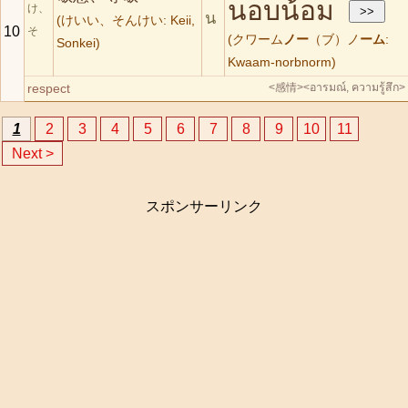
นอบน้อม
け、
น
(けいい、そんけい: Keii,
10
そ
(クワーム
ノー
（ブ）ノ
ーム
:
Sonkei)
Kwaam-norbnorm)
respect
<感情>
<อารมณ์, ความรู้สึก>
1
2
3
4
5
6
7
8
9
10
11
Next >
スポンサーリンク