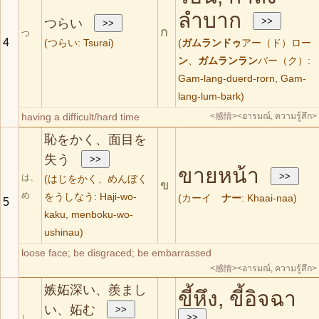
ลำบาก
つらい
ก
つ
4
(つらい: Tsurai)
(
ガムランドゥ
アー（ド）ロー
ン
、
ガムランラン
バー（ク）:
Gam-lang-duerd-rorn, Gam-
lang-lum-bark)
having a difficult/hard time
<感情>
<อารมณ์, ความรู้สึก>
恥をかく、面目を
失う
ขายหน้า
は、
(はじをかく、めんぼく
ข
め
をうしなう: Haji-wo-
(カーイ
ナー
: Khaai-naa)
5
kaku, menboku-wo-
ushinau)
loose face; be disgraced; be embarrassed
<感情>
<อารมณ์, ความรู้สึก>
嫉妬深い、羨まし
ขี้หึง, ขี้อิจฉา
い、妬む
し、