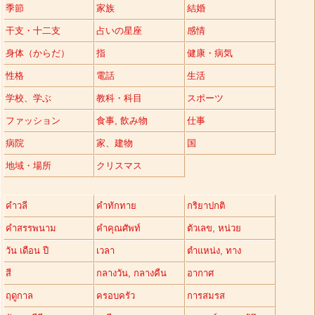
季節
家族
結婚
干支・十二支
占いの星座
感情
身体（からだ）
指
健康・病気
性格
電話
生活
学校、学ぶ
教科・科目
スポーツ
ファッション
食事, 飲み物
仕事
病院
家、建物
国
地域・場所
クリスマス
คำวลี
คำทักทาย
กริยาปกติ
คำสรรพนาม
คำคุณศัพท์
ตัวเลข, หน่วย
วัน เดือน ปี
เวลา
ตำแหน่ง, ทาง
สี
กลางวัน, กลางคืน
อากาศ
ฤดูกาล
ครอบครัว
การสมรส