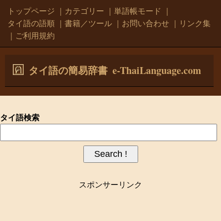
トップページ
｜
カテゴリー
｜
単語帳モード
｜
タイ語の語順
｜
書籍／ツール
｜
お問い合わせ
｜
リンク集
｜
ご利用規約
e-ThaiLanguage.com
タイ語の簡易辞書
タイ語検索
スポンサーリンク