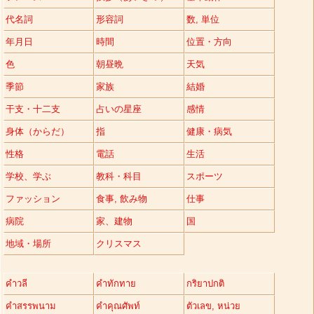
代名詞
形容詞
数, 単位
年月日
時間
位置・方向
色
朝昼晩
天気
季節
家族
結婚
干支・十二支
占いの星座
感情
身体（からだ）
指
健康・病気
性格
電話
生活
学校、学ぶ
教科・科目
スポーツ
ファッション
食事, 飲み物
仕事
病院
家、建物
国
地域・場所
クリスマス
คำวลี
คำทักทาย
กริยาปกติ
คำสรรพนาม
คำคุณศัพท์
ตัวเลข, หน่วย