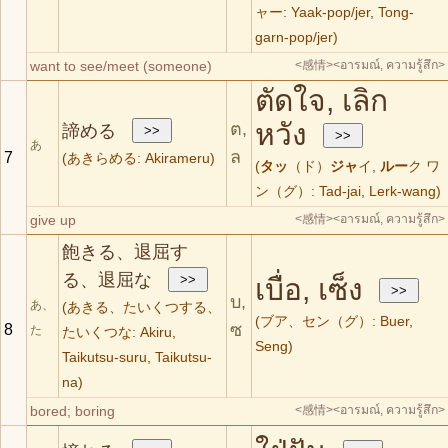
ャー: Yaak-pop/jer, Tong-
garn-pop/jer)
want to see/meet (someone)
<感情>
<อารมณ์, ความรู้สึก>
ตัดใจ, เลิก
หวัง
ต,
諦める
あ
ล
7
(あきらめる: Akirameru)
(
タッ
（ド）
ジャ
イ,
ルー
ク ワ
ン（グ）: Tad-jai, Lerk-wang)
give up
<感情>
<อารมณ์, ความรู้สึก>
飽きる、退屈す
る、退屈な
เบื่อ, เซ็ง
บ,
あ、
(あきる、たいくつする、
(ブア、セン（グ）: Buer,
ซ
8
た
たいくつな: Akiru,
Seng)
Taikutsu-suru, Taikutsu-
na)
bored; boring
<感情>
<อารมณ์, ความรู้สึก>