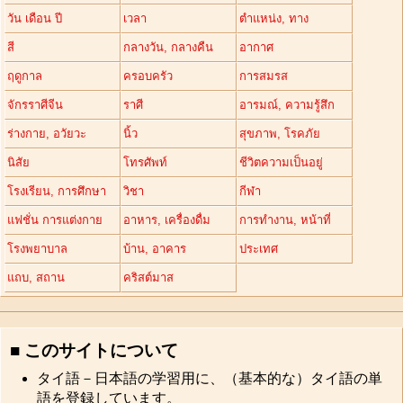
วัน เดือน ปี
เวลา
ตำแหน่ง, ทาง
สี
กลางวัน, กลางคืน
อากาศ
ฤดูกาล
ครอบครัว
การสมรส
จักรราศีจีน
ราศี
อารมณ์, ความรู้สึก
ร่างกาย, อวัยวะ
นิ้ว
สุขภาพ, โรคภัย
นิสัย
โทรศัพท์
ชีวิตความเป็นอยู่
โรงเรียน, การศึกษา
วิชา
กีฬา
แฟชั่น การแต่งกาย
อาหาร, เครื่องดื่ม
การทำงาน, หน้าที่
โรงพยาบาล
บ้าน, อาคาร
ประเทศ
แถบ, สถาน
คริสต์มาส
■ このサイトについて
タイ語－日本語の学習用に、（基本的な）タイ語の単
語を登録しています。