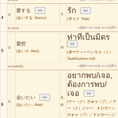
รัก
愛する
ร
あ
4
(あいする: Aisuru)
(
ラッ
ク: Rak)
to love
<感情>
<อารมณ์, ความรู้สึก>
ท่าทีเป็นมิตร
愛想
ท
あ
5
(あいそ: Aiso)
(
ター
ティーペン
ミッ
（ト）:
Taathii-phen-mit)
amiability
<感情>
<อารมณ์, ความรู้สึก>
อยากพบ/เจอ,
ต้องการพบ/
เจอ
ย,
会いたい
あ
(ヤー（ク）ポ
ォッ
（プ）／ヤ
ต
6
(あいたい: Aitai)
ー（ク）ジャー、
トン
ガーン
ポ
ォッ
（プ）／
トン
ガーンジ