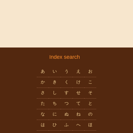
Index search
あ
い
う
え
お
か
き
く
け
こ
さ
し
す
せ
そ
た
ち
つ
て
と
な
に
ぬ
ね
の
は
ひ
ふ
へ
ほ