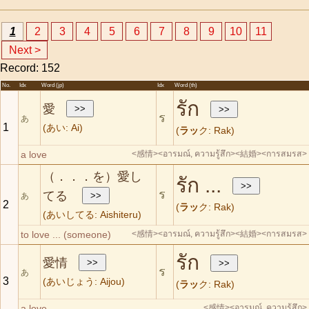
1
2
3
4
5
6
7
8
9
10
11
Next >
Record: 152
No.
Idx
Word (jp)
Idx
Word (th)
รัก
愛
ร
あ
1
(あい: Ai)
(
ラッ
ク: Rak)
a love
<感情>
<อารมณ์, ความรู้สึก>
<結婚>
<การสมรส>
（．．．を）愛し
รัก ...
ร
てる
あ
2
(
ラッ
ク: Rak)
(あいしてる: Aishiteru)
to love ... (someone)
<感情>
<อารมณ์, ความรู้สึก>
<結婚>
<การสมรส>
รัก
愛情
ร
あ
3
(あいじょう: Aijou)
(
ラッ
ク: Rak)
a love
<感情>
<อารมณ์, ความรู้สึก>