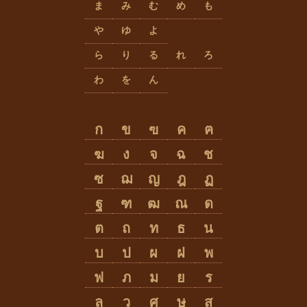
ま
み
む
め
も
や
ゆ
よ
ら
り
る
れ
ろ
わ
を
ん
ก
ข
ฃ
ค
ฅ
ฆ
ง
จ
ฉ
ช
ซ
ฌ
ญ
ฎ
ฏ
ฐ
ฑ
ฒ
ณ
ด
ต
ถ
ท
ธ
น
บ
ป
ผ
ฝ
พ
ฟ
ภ
ม
ย
ร
ล
ว
ศ
ษ
ส