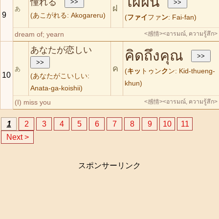
ใฝ่ฝัน
憧れる
ฝ
あ
9
(あこがれる: Akogareru)
(
ファイ
ファ
ン
: Fai-fan)
dream of; yearn
<感情>
<อารมณ์, ความรู้สึก>
あなたが恋しい
คิดถึงคุณ
ค
あ
(
キッ
トゥン
ク
ン: Kid-thueng-
10
(あなたがこいしい:
khun)
Anata-ga-koishii)
(I) miss you
<感情>
<อารมณ์, ความรู้สึก>
1
2
3
4
5
6
7
8
9
10
11
Next >
スポンサーリンク