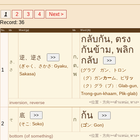
1
2
3
4
Next >
Record: 36
No.
Idx
Word (jp)
Idx
Word (th)
กลับกัน, ตรง
กันข้าม, พลิก
ก,
逆、逆さ
กลับ
き、
ต,
(ぎゃく、さかさ: Gyaku,
1
さ
(グラブ ガン、トロン
พ
Sakasa)
（グ）ガン
カー
ム、ピ
リッ
（ク）グラ（ブ）: Glab-gun,
Trong-gun-khaam, Plik-glab)
inversion, reverse
<位置・方向>
<ตำแหน่ง, ทาง>
ก้น
底
ก
そ
2
(そこ: Soko)
(
ゴ
ン: Gon)
bottom (of something)
<位置・方向>
<ตำแหน่ง, ทาง>