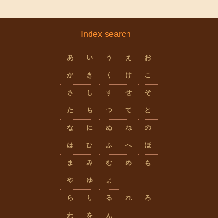
Index search
あ
い
う
え
お
か
き
く
け
こ
さ
し
す
せ
そ
た
ち
つ
て
と
な
に
ぬ
ね
の
は
ひ
ふ
へ
ほ
ま
み
む
め
も
や
ゆ
よ
ら
り
る
れ
ろ
わ
を
ん