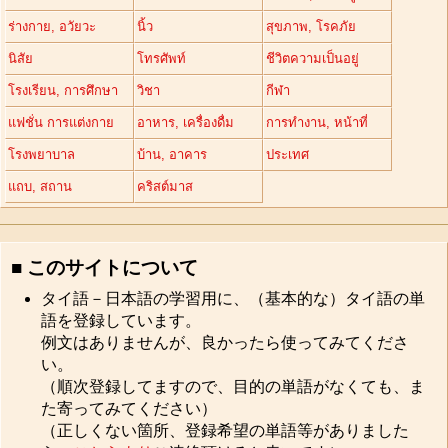
ร่างกาย, อวัยวะ
นิ้ว
สุขภาพ, โรคภัย
นิสัย
โทรศัพท์
ชีวิตความเป็นอยู่
โรงเรียน, การศึกษา
วิชา
กีฬา
แฟชั่น การแต่งกาย
อาหาร, เครื่องดื่ม
การทำงาน, หน้าที่
โรงพยาบาล
บ้าน, อาคาร
ประเทศ
แถบ, สถาน
คริสต์มาส
■ このサイトについて
タイ語－日本語の学習用に、（基本的な）タイ語の単
語を登録しています。
例文はありませんが、良かったら使ってみてくださ
い。
（順次登録してますので、目的の単語がなくても、ま
た寄ってみてください）
（正しくない箇所、登録希望の単語等がありました