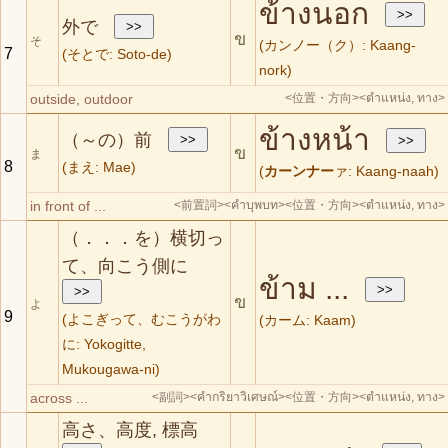
ข้างนอก
外で
ข
そ
(カンノー（ク）: Kaang-
7
(そとで: Soto-de)
nork)
outside, outdoor
<位置・方向>
<ตำแหน่ง, ทาง>
ข้างหน้า
（～の）前
ข
ま
8
(まえ: Mae)
(
カーンナー
ァ: Kaang-naah)
in front of ...
<前置詞>
<คำบุพบท>
<位置・方向>
<ตำแหน่ง, ทาง>
（．．．を）横切っ
て、向こう側に
ข้าม ...
ข
よ
9
(よこぎって、むこうがわ
(カーム: Kaam)
に: Yokogitte,
Mukougawa-ni)
across ...
<副詞>
<คำกริยาวิเศษณ์>
<位置・方向>
<ตำแหน่ง, ทาง>
高さ、高度, 標高