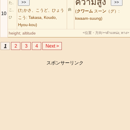
ความสูง
た、
ค
こ、
(たかさ、こうど、ひょう
(
クワーム
スー
ン
（グ）:
10
ひ
こう: Takasa, Koudo,
kwaam-suung)
Hyou-kou)
height; altitude
<位置・方向>
<ตำแหน่ง, ทาง>
1
2
3
4
Next >
スポンサーリンク