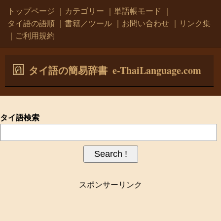
トップページ
｜
カテゴリー
｜
単語帳モード
｜
タイ語の語順
｜
書籍／ツール
｜
お問い合わせ
｜
リンク集
｜
ご利用規約
e-ThaiLanguage.com
タイ語の簡易辞書
タイ語検索
スポンサーリンク