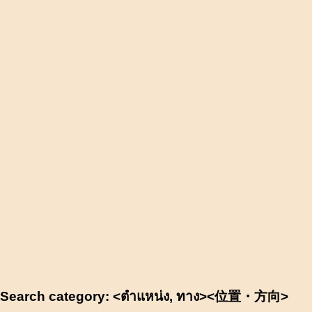
Search category: <ตำแหน่ง, ทาง><位置・方向>