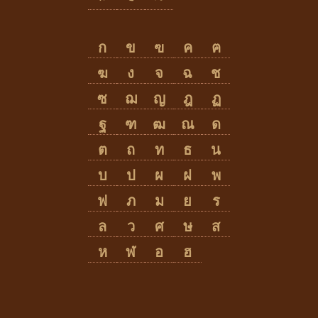
ก
ข
ฃ
ค
ฅ
ฆ
ง
จ
ฉ
ช
ซ
ฌ
ญ
ฎ
ฏ
ฐ
ฑ
ฒ
ณ
ด
ต
ถ
ท
ธ
น
บ
ป
ผ
ฝ
พ
ฟ
ภ
ม
ย
ร
ล
ว
ศ
ษ
ส
ห
ฬ
อ
ฮ