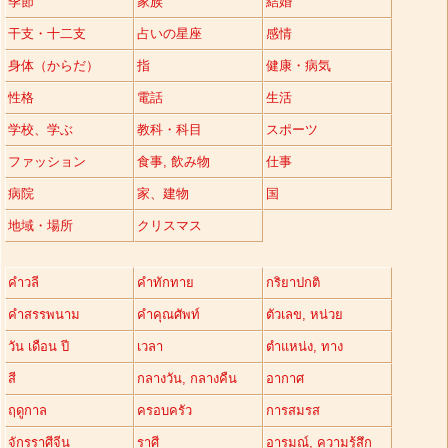
季節
家族
結婚
干支・十二支
占いの星座
感情
身体（からだ）
指
健康・病気
性格
電話
生活
学校、学ぶ
教科・科目
スポーツ
ファッション
食事, 飲み物
仕事
病院
家、建物
国
地域・場所
クリスマス
คำวลี
คำทักทาย
กริยาปกติ
คำสรรพนาม
คำคุณศัพท์
ตัวเลข, หน่วย
วัน เดือน ปี
เวลา
ตำแหน่ง, ทาง
สี
กลางวัน, กลางคืน
อากาศ
ฤดูกาล
ครอบครัว
การสมรส
จักรราศีจีน
ราศี
อารมณ์, ความรู้สึก