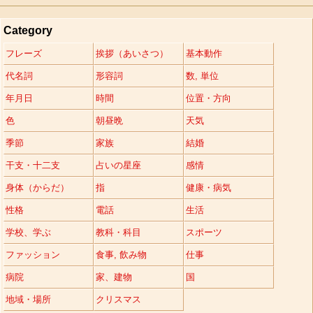
Category
フレーズ
挨拶（あいさつ）
基本動作
代名詞
形容詞
数, 単位
年月日
時間
位置・方向
色
朝昼晩
天気
季節
家族
結婚
干支・十二支
占いの星座
感情
身体（からだ）
指
健康・病気
性格
電話
生活
学校、学ぶ
教科・科目
スポーツ
ファッション
食事, 飲み物
仕事
病院
家、建物
国
地域・場所
クリスマス