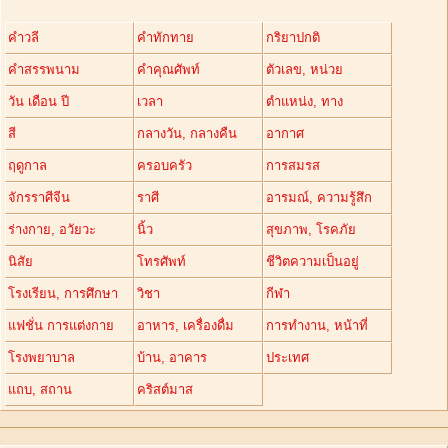
คำวลี
คำทักทาย
กริยาปกติ
คำสรรพนาม
คำคุณศัพท์
ตัวเลข, หน่วย
วัน เดือน ปี
เวลา
ตำแหน่ง, ทาง
สี
กลางวัน, กลางคืน
อากาศ
ฤดูกาล
ครอบครัว
การสมรส
จักรราศีจีน
ราศี
อารมณ์, ความรู้สึก
ร่างกาย, อวัยวะ
นิ้ว
สุขภาพ, โรคภัย
นิสัย
โทรศัพท์
ชีวิตความเป็นอยู่
โรงเรียน, การศึกษา
วิชา
กีฬา
แฟชั่น การแต่งกาย
อาหาร, เครื่องดื่ม
การทำงาน, หน้าที่
โรงพยาบาล
บ้าน, อาคาร
ประเทศ
แถบ, สถาน
คริสต์มาส