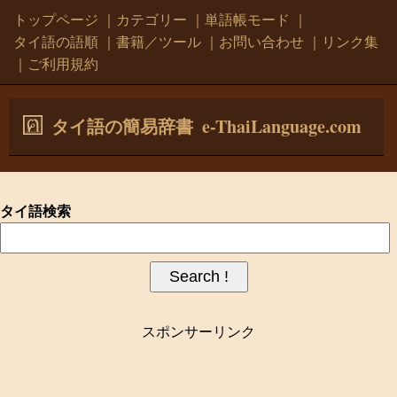
トップページ
｜
カテゴリー
｜
単語帳モード
｜
タイ語の語順
｜
書籍／ツール
｜
お問い合わせ
｜
リンク集
｜
ご利用規約
e-ThaiLanguage.com
タイ語の簡易辞書
タイ語検索
スポンサーリンク