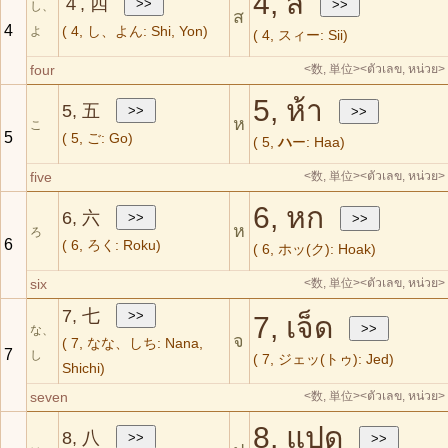
4, สี่
４, 四
し、
ส
4
( 4, し、よん: Shi, Yon)
よ
( 4, スィー: Sii)
four
<数, 単位>
<ตัวเลข, หน่วย>
5, ห้า
5, 五
ห
こ
5
( 5, ご: Go)
( 5,
ハ
ー: Haa)
five
<数, 単位>
<ตัวเลข, หน่วย>
6, หก
6, 六
ห
ろ
6
( 6, ろく: Roku)
( 6, ホッ(ク): Hoak)
six
<数, 単位>
<ตัวเลข, หน่วย>
7, 七
7, เจ็ด
な、
จ
( 7, なな、しち: Nana,
7
し
( 7, ジェッ(トゥ): Jed)
Shichi)
seven
<数, 単位>
<ตัวเลข, หน่วย>
8, แปด
8, 八