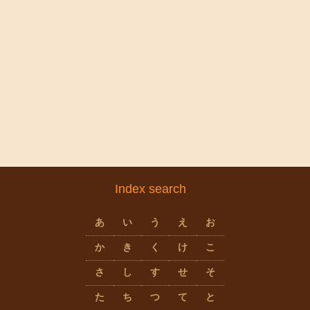
Index search
あ
い
う
え
お
か
き
く
け
こ
さ
し
す
せ
そ
た
ち
つ
て
と