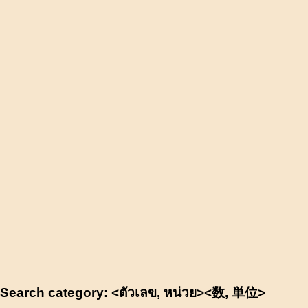
Search category: <ตัวเลข, หน่วย><数, 単位>