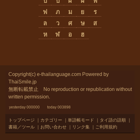
บ
ป
ผ
ฝ
พ
ฟ
ภ
ม
ย
ร
ล
ว
ศ
ษ
ส
ห
ฬ
อ
ฮ
Copyright(c) e-thailanguage.com
Powered by
ThaiSmile.jp
無断転載禁止 No reproduction or republication without
written permission.
yesterday 000000 today 003898
トップページ
｜
カテゴリー
｜
単語帳モード
｜
タイ語の語順
｜
書籍／ツール
｜
お問い合わせ
｜
リンク集
｜
ご利用規約