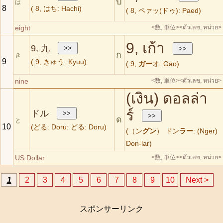
ป
は
8
( 8, はち: Hachi)
( 8, ペァッ(ドゥ): Paed)
eight
<数, 単位>
<ตัวเลข, หน่วย>
9, เก้า
9, 九
ก
き
9
( 9, きゅう: Kyuu)
( 9,
ガー
オ: Gao)
nine
<数, 単位>
<ตัวเลข, หน่วย>
(เงิน) ดอลล่า
ร์
ドル
ด
と
10
(どる: Doru: どる: Doru)
(（ン
グン
） ドン
ラー
: (Nger)
Don-lar)
US Dollar
<数, 単位>
<ตัวเลข, หน่วย>
1
2
3
4
5
6
7
8
9
10
Next >
スポンサーリンク