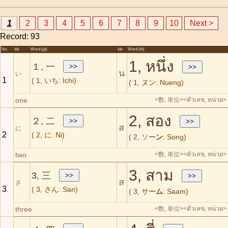
1
2
3
4
5
6
7
8
9
10
Next >
Record: 93
No.
Idx
Word (jp)
Idx
Word (th)
1, หนึ่ง
１, 一
น
い
1
( 1, いち: Ichi)
( 1, ヌン: Nueng)
one
<数, 単位>
<ตัวเลข, หน่วย>
2, สอง
２, 二
ส
に
2
( 2, に: Ni)
( 2, ソー
ン
: Song)
two
<数, 単位>
<ตัวเลข, หน่วย>
3, สาม
3, 三
ส
さ
3
( 3, さん: San)
( 3, サー
ム
: Saam)
three
<数, 単位>
<ตัวเลข, หน่วย>