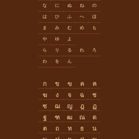
な
に
ぬ
ね
の
は
ひ
ふ
へ
ほ
ま
み
む
め
も
や
ゆ
よ
ら
り
る
れ
ろ
わ
を
ん
ก
ข
ฃ
ค
ฅ
ฆ
ง
จ
ฉ
ช
ซ
ฌ
ญ
ฎ
ฏ
ฐ
ฑ
ฒ
ณ
ด
ต
ถ
ท
ธ
น