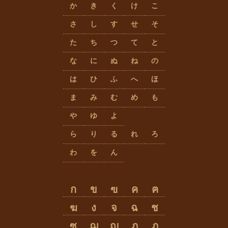
か
き
く
け
こ
さ
し
す
せ
そ
た
ち
つ
て
と
な
に
ぬ
ね
の
は
ひ
ふ
へ
ほ
ま
み
む
め
も
や
ゆ
よ
ら
り
る
れ
ろ
わ
を
ん
ก
ข
ฃ
ค
ฅ
ฆ
ง
จ
ฉ
ช
ซ
ฌ
ญ
ฎ
ฏ