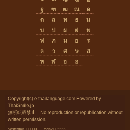
ฐ
ฑ
ฒ
ณ
ด
ต
ถ
ท
ธ
น
บ
ป
ผ
ฝ
พ
ฟ
ภ
ม
ย
ร
ล
ว
ศ
ษ
ส
ห
ฬ
อ
ฮ
Copyright(c) e-thailanguage.com
Powered by
ThaiSmile.jp
無断転載禁止 No reproduction or republication without
written permission.
yesterday 000000 today 005555