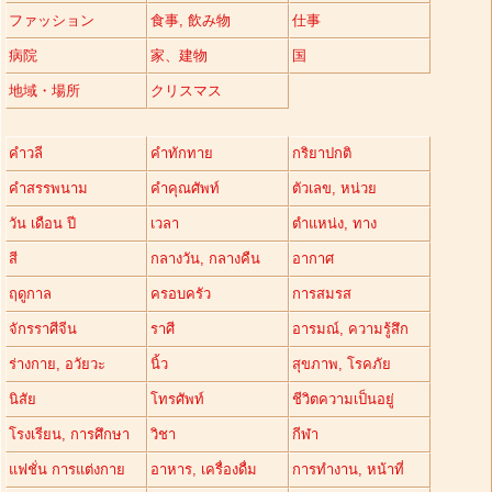
ファッション
食事, 飲み物
仕事
病院
家、建物
国
地域・場所
クリスマス
คำวลี
คำทักทาย
กริยาปกติ
คำสรรพนาม
คำคุณศัพท์
ตัวเลข, หน่วย
วัน เดือน ปี
เวลา
ตำแหน่ง, ทาง
สี
กลางวัน, กลางคืน
อากาศ
ฤดูกาล
ครอบครัว
การสมรส
จักรราศีจีน
ราศี
อารมณ์, ความรู้สึก
ร่างกาย, อวัยวะ
นิ้ว
สุขภาพ, โรคภัย
นิสัย
โทรศัพท์
ชีวิตความเป็นอยู่
โรงเรียน, การศึกษา
วิชา
กีฬา
แฟชั่น การแต่งกาย
อาหาร, เครื่องดื่ม
การทำงาน, หน้าที่