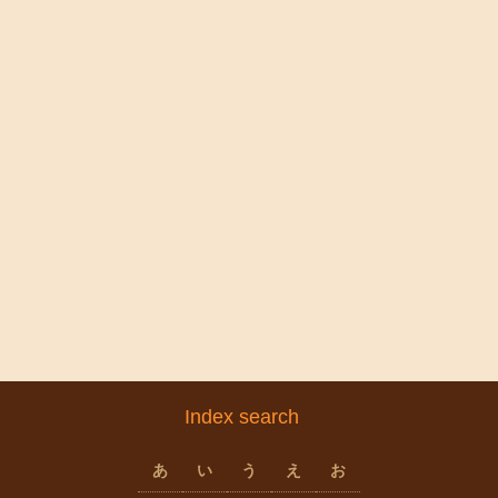
Index search
あ
い
う
え
お