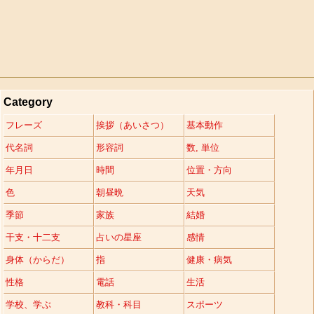
Category
フレーズ
挨拶（あいさつ）
基本動作
代名詞
形容詞
数, 単位
年月日
時間
位置・方向
色
朝昼晩
天気
季節
家族
結婚
干支・十二支
占いの星座
感情
身体（からだ）
指
健康・病気
性格
電話
生活
学校、学ぶ
教科・科目
スポーツ