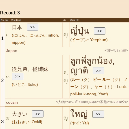
Record: 3
No.
Idx
Word (jp)
Idx
Word (th)
日本
ญี่ปุ่น
ญ
に
(にほん、にっぽん: nihon,
1
(
イ
ープン: Yeephun)
nippon)
Japan
<国>
<ประเทศ>
ลูกพี่ลูกน้อง,
ญาติ
従兄弟、従姉妹
ล,
い
(
ルー
（ク）
ピー
ルー
（ク） ノ
ญ
2
(いとこ: Itoko)
ー
ン
（グ）、ヤー（ト）: Luuk-
phii-luuk-nong, Yaat)
cousin
<人物>
<คน, ลักษณะบุคคล>
<家族>
<ครอบครัว>
ใหญ่
大きい
ญ
お
3
(おおきい: Ookii)
(ヤイ: Yai)