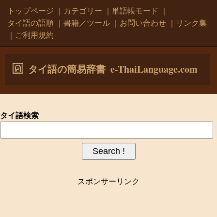
トップページ
｜
カテゴリー
｜
単語帳モード
｜
タイ語の語順
｜
書籍／ツール
｜
お問い合わせ
｜
リンク集
｜
ご利用規約
e-ThaiLanguage.com
タイ語の簡易辞書
タイ語検索
スポンサーリンク