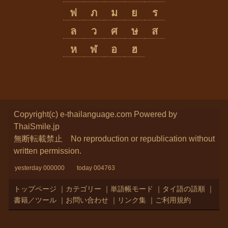
ฟ
ภ
ม
ย
ร
ล
ว
ศ
ษ
ส
ห
ฬ
อ
ฮ
Copyright(c) e-thailanguage.com
Powered by
ThaiSmile.jp
無断転載禁止 No reproduction or republication without
written permission.
yesterday 000000 today 004763
トップページ
｜
カテゴリー
｜
単語帳モード
｜
タイ語の語順
｜
書籍／ツール
｜
お問い合わせ
｜
リンク集
｜
ご利用規約