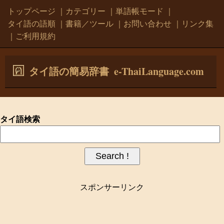
トップページ
｜
カテゴリー
｜
単語帳モード
｜
タイ語の語順
｜
書籍／ツール
｜
お問い合わせ
｜
リンク集
｜
ご利用規約
e-ThaiLanguage.com
タイ語の簡易辞書
タイ語検索
スポンサーリンク