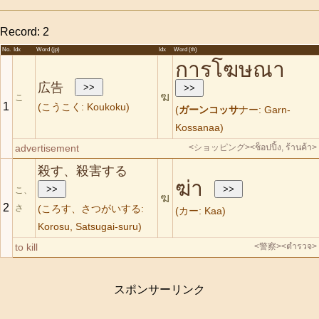
Record: 2
No.
Idx
Word (jp)
Idx
Word (th)
การโฆษณา
広告
ฆ
こ
1
(こうこく: Koukoku)
(
ガーンコッサ
ナー: Garn-
Kossanaa)
advertisement
<ショッピング>
<ช็อปปิ้ง, ร้านค้า>
殺す、殺害する
ฆ่า
こ、
ฆ
2
さ
(ころす、さつがいする:
(カー: Kaa)
Korosu, Satsugai-suru)
to kill
<警察>
<ตำรวจ>
スポンサーリンク