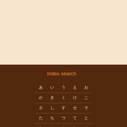
Index search
あ
い
う
え
お
か
き
く
け
こ
さ
し
す
せ
そ
た
ち
つ
て
と