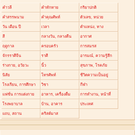
คำวลี
คำทักทาย
กริยาปกติ
คำสรรพนาม
คำคุณศัพท์
ตัวเลข, หน่วย
วัน เดือน ปี
เวลา
ตำแหน่ง, ทาง
สี
กลางวัน, กลางคืน
อากาศ
ฤดูกาล
ครอบครัว
การสมรส
จักรราศีจีน
ราศี
อารมณ์, ความรู้สึก
ร่างกาย, อวัยวะ
นิ้ว
สุขภาพ, โรคภัย
นิสัย
โทรศัพท์
ชีวิตความเป็นอยู่
โรงเรียน, การศึกษา
วิชา
กีฬา
แฟชั่น การแต่งกาย
อาหาร, เครื่องดื่ม
การทำงาน, หน้าที่
โรงพยาบาล
บ้าน, อาคาร
ประเทศ
แถบ, สถาน
คริสต์มาส