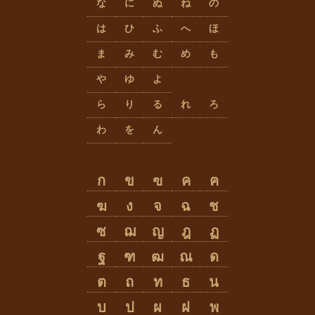
な
に
ぬ
ね
の
は
ひ
ふ
へ
ほ
ま
み
む
め
も
や
ゆ
よ
ら
り
る
れ
ろ
わ
を
ん
ก
ข
ฃ
ค
ฅ
ฆ
ง
จ
ฉ
ช
ซ
ฌ
ญ
ฎ
ฏ
ฐ
ฑ
ฒ
ณ
ด
ต
ถ
ท
ธ
น
บ
ป
ผ
ฝ
พ