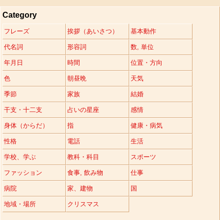
Category
フレーズ
挨拶（あいさつ）
基本動作
代名詞
形容詞
数, 単位
年月日
時間
位置・方向
色
朝昼晩
天気
季節
家族
結婚
干支・十二支
占いの星座
感情
身体（からだ）
指
健康・病気
性格
電話
生活
学校、学ぶ
教科・科目
スポーツ
ファッション
食事, 飲み物
仕事
病院
家、建物
国
地域・場所
クリスマス