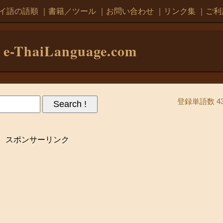
イ語の語順
｜
書籍／ツール
｜
お問い合わせ
｜
リンク集
｜
ご利
e-ThaiLanguage.com
登録単語数 43
スポンサーリンク