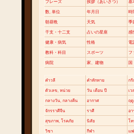
フレーズ
挨拶（あいさつ）
基
数, 単位
年月日
時
朝昼晩
天気
季
干支・十二支
占いの星座
感
健康・病気
性格
電
教科・科目
スポーツ
フ
病院
家、建物
国
คำวลี
คำทักทาย
กร
ตัวเลข, หน่วย
วัน เดือน ปี
เว
กลางวัน, กลางคืน
อากาศ
ฤด
จักรราศีจีน
ราศี
อาร
สุขภาพ, โรคภัย
นิสัย
โท
วิชา
กีฬา
แฟ