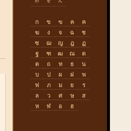
わ
を
ん
ก
ข
ฃ
ค
ฅ
ฆ
ง
จ
ฉ
ช
ซ
ฌ
ญ
ฎ
ฏ
ฐ
ฑ
ฒ
ณ
ด
ต
ถ
ท
ธ
น
บ
ป
ผ
ฝ
พ
ฟ
ภ
ม
ย
ร
ล
ว
ศ
ษ
ส
ห
ฬ
อ
ฮ