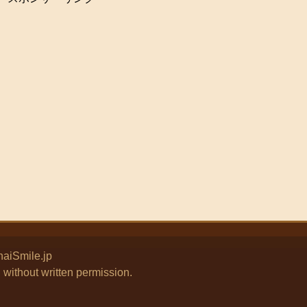
haiSmile.jp
thout written permission.