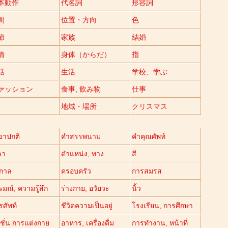
本動作
代名詞
形容詞
間
位置・方向
色
節
家族
結婚
情
身体（からだ）
指
話
生活
学校、学ぶ
ァッション
食事, 飲み物
仕事
地域・場所
クリスマス
ิยาปกติ
คำสรรพนาม
คำคุณศัพท์
ลา
ตำแหน่ง, ทาง
สี
ูกาล
ครอบครัว
การสมรส
มณ์, ความรู้สึก
ร่างกาย, อวัยวะ
นิ้ว
รศัพท์
ชีวิตความเป็นอยู่
โรงเรียน, การศึกษา
ชั่น การแต่งกาย
อาหาร, เครื่องดื่ม
การทำงาน, หน้าที่