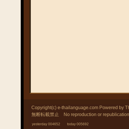
Copyright(c) e-thailanguage.com
Powered by
T
無断転載禁止 No reproduction or republication wi
yesterday 004652 today 005692