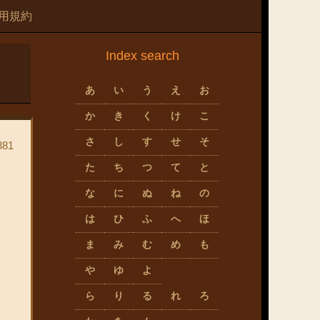
用規約
Index search
あ
い
う
え
お
か
き
く
け
こ
さ
し
す
せ
そ
81
た
ち
つ
て
と
な
に
ぬ
ね
の
は
ひ
ふ
へ
ほ
ま
み
む
め
も
や
ゆ
よ
ら
り
る
れ
ろ