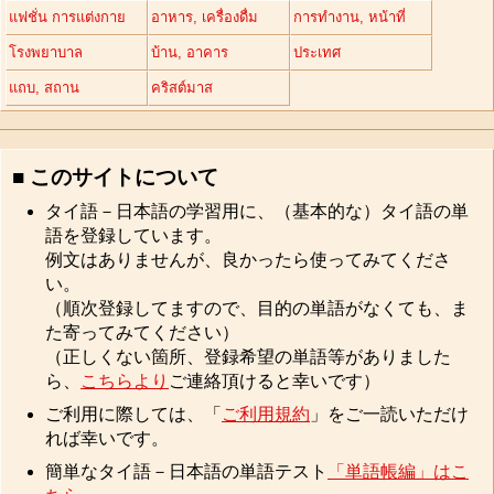
แฟชั่น การแต่งกาย
อาหาร, เครื่องดื่ม
การทำงาน, หน้าที่
โรงพยาบาล
บ้าน, อาคาร
ประเทศ
แถบ, สถาน
คริสต์มาส
■ このサイトについて
タイ語－日本語の学習用に、（基本的な）タイ語の単
語を登録しています。
例文はありませんが、良かったら使ってみてくださ
い。
（順次登録してますので、目的の単語がなくても、ま
た寄ってみてください）
（正しくない箇所、登録希望の単語等がありました
ら、
こちらより
ご連絡頂けると幸いです）
ご利用に際しては、「
ご利用規約
」をご一読いただけ
れば幸いです。
簡単なタイ語－日本語の単語テスト
「単語帳編」はこ