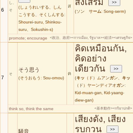
ส่งเสริม
し、
ส
(しょうれいする、しん
6
そ
(ソン サ
ーム
: Song-serm)
こうする、そくしんする:
Shourei-suru, Shinkou-
suru、Sokushin-s)
promote; encourage
<政治、政府>
<การเมือง, รัฐบาล>
<経済>
<เศรษฐกิจ>
คิดเหมือนกัน,
คิดอย่าง
เดียวกัน
そう思う
ค
そ
7
(そうおもう: Sou-omou)
(
キッ
（ド）ムアン
ガ
ン、
キッ
（ド）ヤーンディアオ
ガ
ン:
Kid-muan-gan, Kid-yaang-
diew-gan)
think so, think the same
<基本動作>
<กริยาปกติ>
เสียงดัง, เสียง
รบกวน
騒音