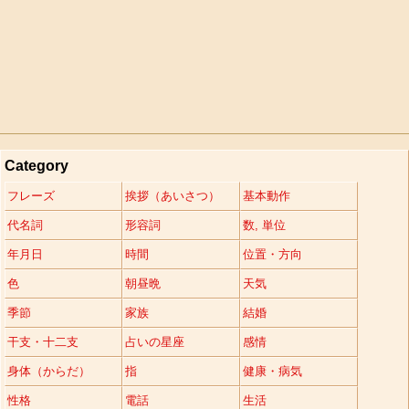
Category
フレーズ
挨拶（あいさつ）
基本動作
代名詞
形容詞
数, 単位
年月日
時間
位置・方向
色
朝昼晩
天気
季節
家族
結婚
干支・十二支
占いの星座
感情
身体（からだ）
指
健康・病気
性格
電話
生活