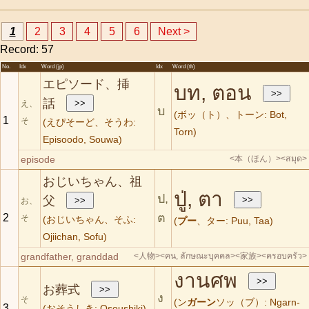
1
2
3
4
5
6
Next >
Record: 57
No.
Idx
Word (jp)
Idx
Word (th)
エピソード、挿
บท, ตอน
話
え、
บ
(ボッ（ト）、トーン: Bot,
1
そ
(えぴそーど、そうわ:
Torn)
Episoodo, Souwa)
episode
<本（ほん）>
<สมุด>
おじいちゃん、祖
ปู่, ตา
ป,
父
お、
ต
2
そ
(おじいちゃん、そふ:
(
プー
、ター: Puu, Taa)
Ojiichan, Sofu)
grandfather, granddad
<人物>
<คน, ลักษณะบุคคล>
<家族>
<ครอบครัว>
งานศพ
お葬式
ง
そ
(ン
ガーン
ソッ（ブ）: Ngarn-
3
(おそうしき: Osoushiki)