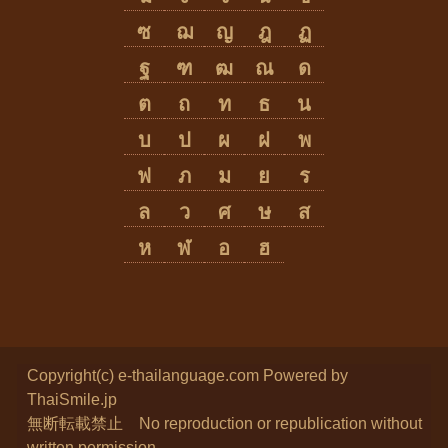
ซ
ฌ
ญ
ฎ
ฏ
ฐ
ฑ
ฒ
ณ
ด
ต
ถ
ท
ธ
น
บ
ป
ผ
ฝ
พ
ฟ
ภ
ม
ย
ร
ล
ว
ศ
ษ
ส
ห
ฬ
อ
ฮ
Copyright(c) e-thailanguage.com
Powered by
ThaiSmile.jp
無断転載禁止 No reproduction or republication without
written permission.