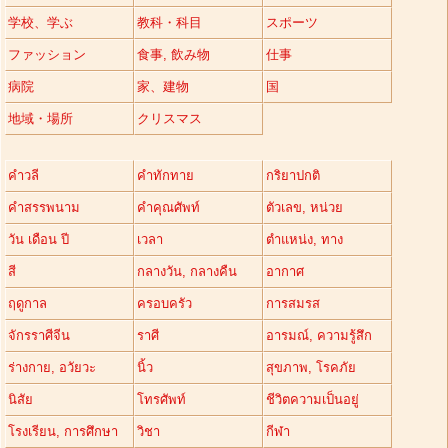
学校、学ぶ
教科・科目
スポーツ
ファッション
食事, 飲み物
仕事
病院
家、建物
国
地域・場所
クリスマス
คำวลี
คำทักทาย
กริยาปกติ
คำสรรพนาม
คำคุณศัพท์
ตัวเลข, หน่วย
วัน เดือน ปี
เวลา
ตำแหน่ง, ทาง
สี
กลางวัน, กลางคืน
อากาศ
ฤดูกาล
ครอบครัว
การสมรส
จักรราศีจีน
ราศี
อารมณ์, ความรู้สึก
ร่างกาย, อวัยวะ
นิ้ว
สุขภาพ, โรคภัย
นิสัย
โทรศัพท์
ชีวิตความเป็นอยู่
โรงเรียน, การศึกษา
วิชา
กีฬา