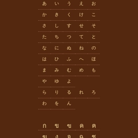
あ
い
う
え
お
か
き
く
け
こ
さ
し
す
せ
そ
た
ち
つ
て
と
な
に
ぬ
ね
の
は
ひ
ふ
へ
ほ
ま
み
む
め
も
や
ゆ
よ
ら
り
る
れ
ろ
わ
を
ん
ก
ข
ฃ
ค
ฅ
ฆ
ง
จ
ฉ
ช