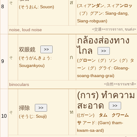
ส
そ
(スィア
ンダ
ン, スィア
ンロッ
8
(そうおん: Souon)
（ブ）グアン: Siang-dang,
Siang-robguan)
noise, loud noise
<交通>
<การจราจร, ขนส่ง>
กล้องส่องทาง
ไกล
双眼鏡
ก
そ
(そうがんきょう:
(グ
ロー
ン（グ）ソン（グ）タ
9
Sougankyou)
ーン（グ）グライ: Gloang-
soang-thaang-grai)
binoculars
<自然>
<ธรรมชาติ>
(การ) ทำความ
สะอาด
掃除
ท
そ
((ガーン)
タム
クワーム
10
(そうじ: Souji)
サ
アード: (Garn) tham-
kwam-sa-ard)