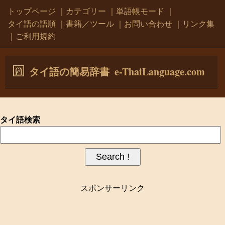
トップページ
｜
カテゴリー
｜
単語帳モード
｜
タイ語の語順
｜
書籍／ツール
｜
お問い合わせ
｜
リンク集
｜
ご利用規約
e-ThaiLanguage.com
タイ語の簡易辞書
タイ語検索
スポンサーリンク