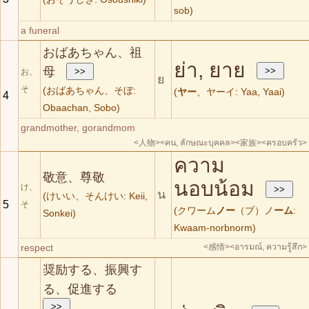
sob)
a funeral
おばあちゃん、祖
ย่า, ยาย
母
お、
ย
そ
(おばあちゃん、そぼ:
(
ヤー
、ヤーイ: Yaa, Yaai)
4
Obaachan, Sobo)
grandmother, gorandmom
<人物>
<คน, ลักษณะบุคคล>
<家族>
<ครอบครัว>
ความ
敬意、尊敬
นอบน้อม
け、
น
(けいい、そんけい: Keii,
5
そ
(クワーム
ノー
（ブ）ノ
ーム
:
Sonkei)
Kwaam-norbnorm)
respect
<感情>
<อารมณ์, ความรู้สึก>
奨励する、振興す
る、促進する