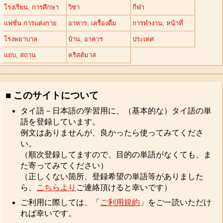
โรงเรียน, การศึกษา
วิชา
กีฬา
แฟชั่น การแต่งกาย
อาหาร, เครื่องดื่ม
การทำงาน, หน้าที่
โรงพยาบาล
บ้าน, อาคาร
ประเทศ
แถบ, สถาน
คริสต์มาส
■ このサイトについて
タイ語－日本語の学習用に、（基本的な）タイ語の単
語を登録しています。
例文はありませんが、良かったら使ってみてくださ
い。
（順次登録してますので、目的の単語がなくても、ま
た寄ってみてください）
（正しくない箇所、登録希望の単語等がありました
ら、
こちらより
ご連絡頂けると幸いです）
ご利用に際しては、「
ご利用規約
」をご一読いただけ
れば幸いです。