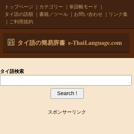
トップページ
｜
カテゴリー
｜
単語帳モード
｜
タイ語の語順
｜
書籍／ツール
｜
お問い合わせ
｜
リンク集
｜
ご利用規約
e-ThaiLanguage.com
タイ語の簡易辞書
タイ語検索
スポンサーリンク