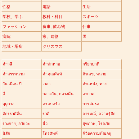
性格
電話
生活
学校、学ぶ
教科・科目
スポーツ
ファッション
食事, 飲み物
仕事
病院
家、建物
国
地域・場所
クリスマス
คำวลี
คำทักทาย
กริยาปกติ
คำสรรพนาม
คำคุณศัพท์
ตัวเลข, หน่วย
วัน เดือน ปี
เวลา
ตำแหน่ง, ทาง
สี
กลางวัน, กลางคืน
อากาศ
ฤดูกาล
ครอบครัว
การสมรส
จักรราศีจีน
ราศี
อารมณ์, ความรู้สึก
ร่างกาย, อวัยวะ
นิ้ว
สุขภาพ, โรคภัย
นิสัย
โทรศัพท์
ชีวิตความเป็นอยู่