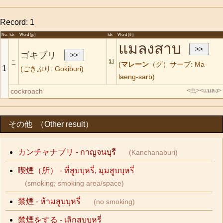
Record: 1
No.
Idx
Word (jp)
Idx
Word (th)
แมลงสาบ
ゴキブリ
ม
こ
(
マレーン
（グ）サーブ: Ma-
1
(ごきぶり: Gokiburi)
laeng-sarb)
cockroach
<虫>
<แมลง>
その他 （Other result）
カンチャナブリ - กาญจนบุรี
(Kanchanaburi)
喫煙（所） - ที่สูบบุหรี่, มุมสูบบุหรี่
(smoking; smoking area/space)
禁煙 - ห้ามสูบบุหรี่
(no smoking)
禁煙をする - เลิกสูบบุหรี่