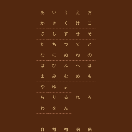
あ
い
う
え
お
か
き
く
け
こ
さ
し
す
せ
そ
た
ち
つ
て
と
な
に
ぬ
ね
の
は
ひ
ふ
へ
ほ
ま
み
む
め
も
や
ゆ
よ
ら
り
る
れ
ろ
わ
を
ん
ก
ข
ฃ
ค
ฅ