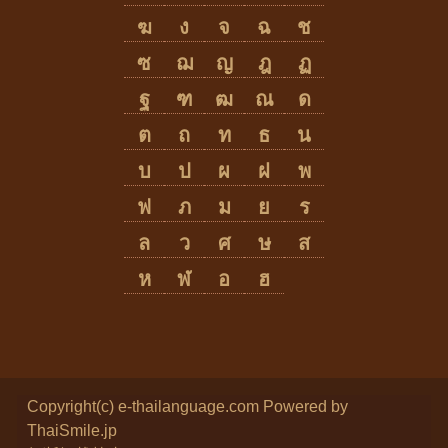
ฆ
ง
จ
ฉ
ช
ซ
ฌ
ญ
ฎ
ฏ
ฐ
ฑ
ฒ
ณ
ด
ต
ถ
ท
ธ
น
บ
ป
ผ
ฝ
พ
ฟ
ภ
ม
ย
ร
ล
ว
ศ
ษ
ส
ห
ฬ
อ
ฮ
Copyright(c) e-thailanguage.com
Powered by
ThaiSmile.jp