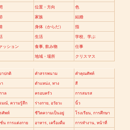
間
位置・方向
色
節
家族
結婚
情
身体（からだ）
指
話
生活
学校、学ぶ
ァッション
食事, 飲み物
仕事
地域・場所
クリスマス
ิยาปกติ
คำสรรพนาม
คำคุณศัพท์
ลา
ตำแหน่ง, ทาง
สี
ูกาล
ครอบครัว
การสมรส
มณ์, ความรู้สึก
ร่างกาย, อวัยวะ
นิ้ว
รศัพท์
ชีวิตความเป็นอยู่
โรงเรียน, การศึกษา
ชั่น การแต่งกาย
อาหาร, เครื่องดื่ม
การทำงาน, หน้าที่