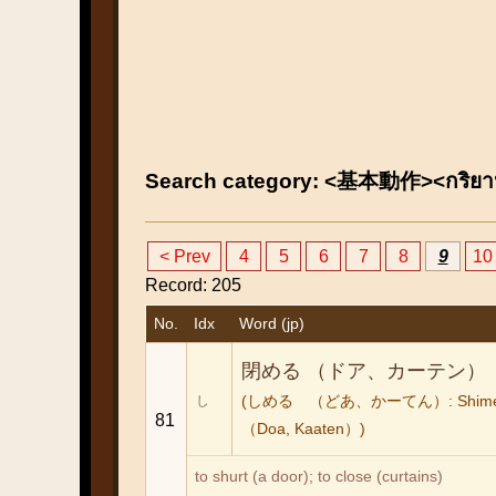
Search category: <基本動作><กริยา
< Prev
4
5
6
7
8
9
10
Record: 205
No.
Idx
Word (jp)
閉める （ドア、カーテン）
(しめる （どあ、かーてん）: Shim
し
81
（Doa, Kaaten）)
to shurt (a door); to close (curtains)