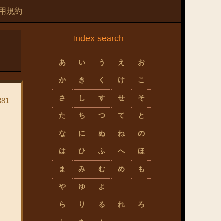
用規約
Index search
あ
い
う
え
お
か
き
く
け
こ
さ
し
す
せ
そ
81
た
ち
つ
て
と
な
に
ぬ
ね
の
は
ひ
ふ
へ
ほ
ま
み
む
め
も
や
ゆ
よ
ら
り
る
れ
ろ