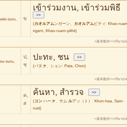
เข้าร่วมงาน, เข้าร่วมพิธี
ข
i-suru,
(
カオルアム
ンガーン、
カオルアム
ピティ: Khao-rua
ngarn, Khao-ruam-pithii)
<基本動作>
<กริยาปกต
ปะทะ, ชน
ป,
-suru,
ช
(パタ
ァ
、ション: Pata, Chon)
<基本動作>
<กริยาปกต
ค้นหา, สำรวจ
ค,
(
コン
ハー
ァ
、サム
ル
アッ（ト）: Khon-haa, Sam-
ส
ruat)
<基本動作>
<กริยาปกต