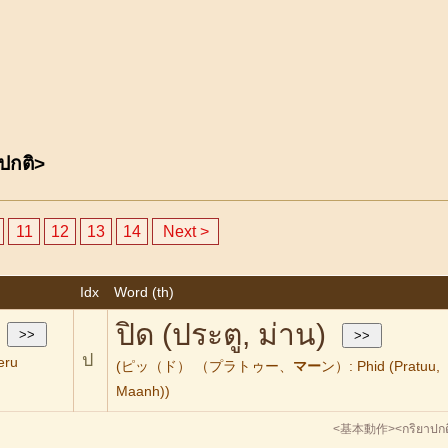
ปกติ>
11
12
13
14
Next >
Idx
Word (th)
ปิด (ประตู, ม่าน)
ป
eru
(ピッ（ド） （プラトゥー、
マー
ン）: Phid (Pratuu,
Maanh))
<基本動作>
<กริยาปกต