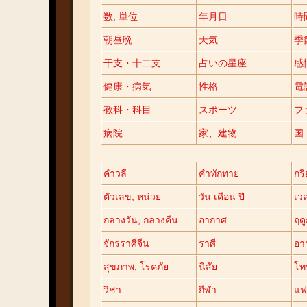
数, 単位
年月日
時
朝昼晩
天気
季
干支・十二支
占いの星座
感
健康・病気
性格
電
教科・科目
スポーツ
フ
病院
家、建物
国
คำวลี
คำทักทาย
กร
ตัวเลข, หน่วย
วัน เดือน ปี
เว
กลางวัน, กลางคืน
อากาศ
ฤด
จักรราศีจีน
ราศี
อาร
สุขภาพ, โรคภัย
นิสัย
โท
วิชา
กีฬา
แฟ