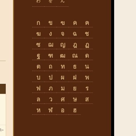
わ
を
ん
ก
ข
ฃ
ค
ฅ
ฆ
ง
จ
ฉ
ช
ซ
ฌ
ญ
ฎ
ฏ
ฐ
ฑ
ฒ
ณ
ด
ต
ถ
ท
ธ
น
บ
ป
ผ
ฝ
พ
ฟ
ภ
ม
ย
ร
ล
ว
ศ
ษ
ส
ห
ฬ
อ
ฮ
ิ>