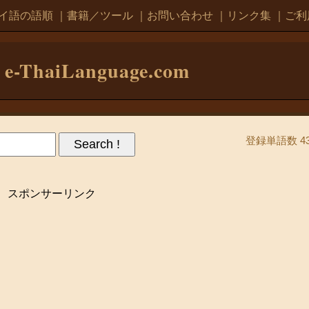
イ語の語順
｜
書籍／ツール
｜
お問い合わせ
｜
リンク集
｜
ご利
e-ThaiLanguage.com
登録単語数 43
スポンサーリンク