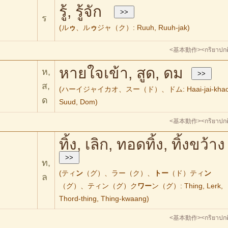
รู้, รู้จัก
ร
(ル
ゥ
、ル
ゥ
ジャ（ク）: Ruuh, Ruuh-jak)
<基本動作>
<กริยาปกต
หายใจเข้า, สูด, ดม
ห,
ส,
(ハーイジャイカオ、スー（ド）、ドム: Haai-jai-khao
ด
Suud, Dom)
<基本動作>
<กริยาปกต
ทิ้ง, เลิก, ทอดทิ้ง, ทิ้งขว้าง
ท,
(ティ
ン
（グ）、ラー（ク）、
トー
（ド）ティ
ン
ล
（グ）、ティン（グ）ク
ワー
ン（グ）: Thing, Lerk,
Thord-thing, Thing-kwaang)
<基本動作>
<กริยาปกต